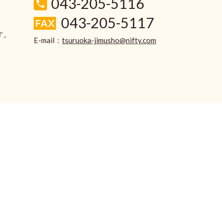
043-205-5116
043-205-5117
す。
E-mail：
tsuruoka-jimusho@nifty.com
。