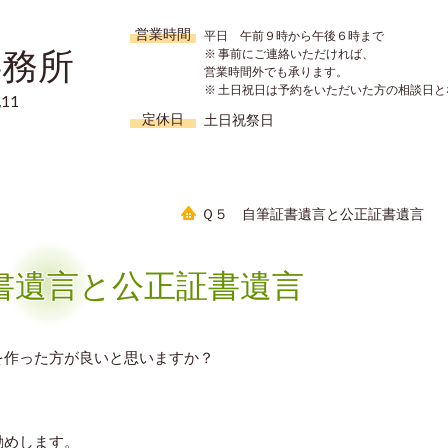
営業時間
平日 午前９時から午後６時まで
事務所
※ 事前にご連絡いただければ、
営業時間外でも承ります。
※ 土日祝日は予約をいただいた方の相談日と
11
定休日
土日祝祭日
Ｑ５ 自筆証書遺言と公正証書遺言
書遺言と公正証書遺言
を作った方が良いと思いますか？
勧めします。