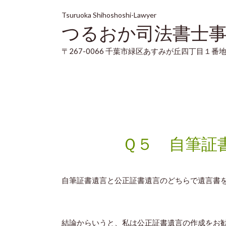
Tsuruoka Shihoshoshi-Lawyer
つるおか司法書士
〒267-0066 千葉市緑区あすみが丘四丁目１番地
Ｑ５ 自筆証
自筆証書遺言と公正証書遺言のどちらで遺言書
結論からいうと、私は公正証書遺言の作成をお