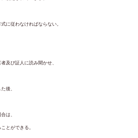
方式に従わなければならない。
。
言者及び証人に読み聞かせ、
した後、
場合は、
ことができる。