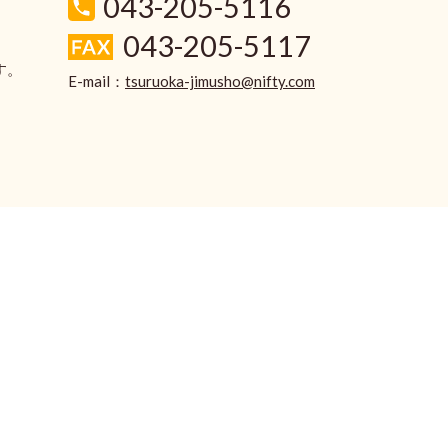
043-205-5116
043-205-5117
す。
E-mail：
tsuruoka-jimusho@nifty.com
。