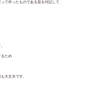
従って作ったものである旨を付記して、
す。
するため
題も大丈夫です。